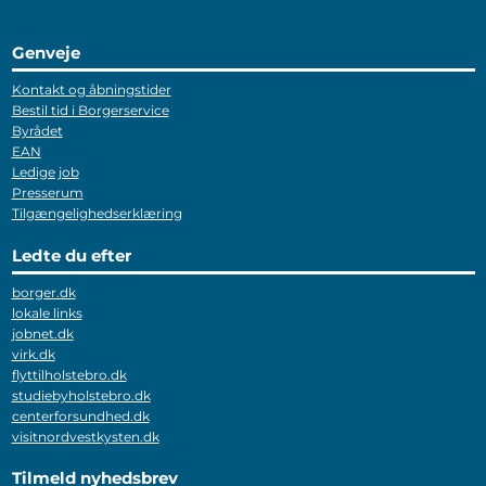
Genveje
Kontakt og åbningstider
Bestil tid i Borgerservice
Byrådet
EAN
Ledige job
Presserum
Tilgængelighedserklæring
Ledte du efter
borger.dk
lokale links
jobnet.dk
virk.dk
flyttilholstebro.dk
studiebyholstebro.dk
centerforsundhed.dk
visitnordvestkysten.dk
Tilmeld nyhedsbrev