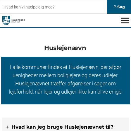
Søg
search
menu
Huslejenævn
I alle kommuner findes et Huslejenævn, der afgør
uenigheder mellem boliglejere og deres udlejer.
Huslejenævnet træffer afgørelser i sager om
lejeforhold, når lejer og udlejer ikke kan blive enige.
Hvad kan jeg bruge Huslejenævnet til?