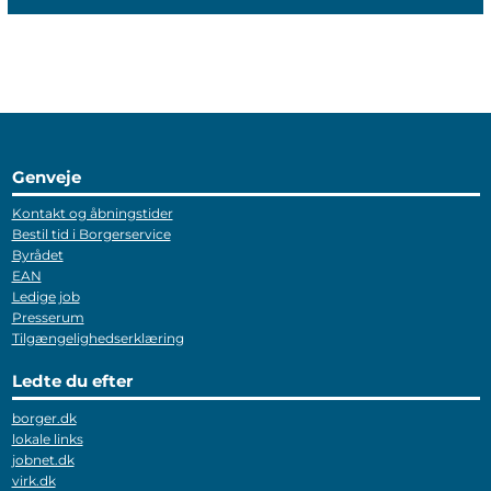
Genveje
Kontakt og åbningstider
Bestil tid i Borgerservice
Byrådet
EAN
Ledige job
Presserum
Tilgængelighedserklæring
Ledte du efter
borger.dk
lokale links
jobnet.dk
virk.dk