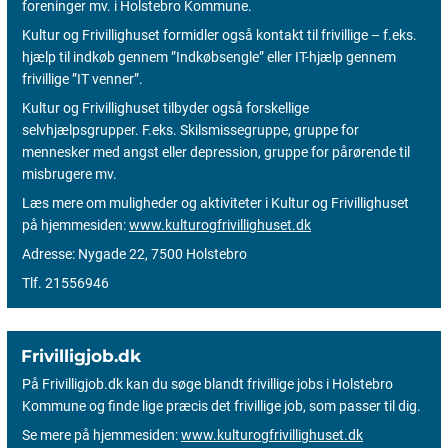
foreninger mv. i Holstebro Kommune.
Kultur og Frivillighuset formidler også kontakt til frivillige – f.eks.
hjælp til indkøb gennem ”Indkøbsengle” eller IT-hjælp gennem
frivillige ”IT venner”.
Kultur og Frivillighuset tilbyder også forskellige
selvhjælpsgrupper. F.eks. Skilsmissegruppe, gruppe for
mennesker med angst eller depression, gruppe for pårørende til
misbrugere mv.
Læs mere om muligheder og aktiviteter i Kultur og Frivillighuset
på hjemmesiden:
www.kulturogfrivillighuset.dk
Adresse: Nygade 22, 7500 Holstebro
Tlf. 21556946
Frivilligjob.dk
På Frivilligjob.dk kan du søge blandt frivillige jobs i Holstebro
Kommune og finde lige præcis det frivillige job, som passer til dig.
Se mere på hjemmesiden:
www.kulturogfrivillighuset.dk