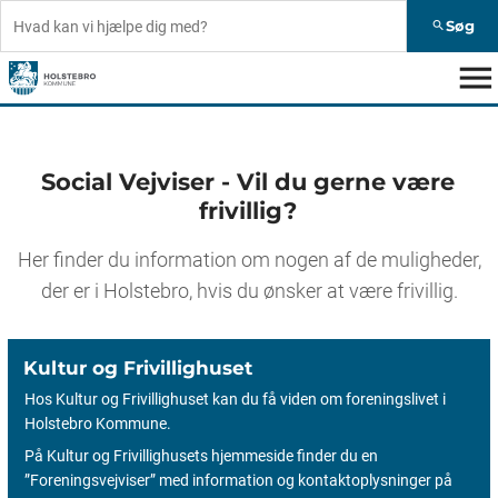
Søg
search
menu
Social Vejviser - Vil du gerne være
frivillig?
Her finder du information om nogen af de muligheder,
der er i Holstebro, hvis du ønsker at være frivillig.
Kultur og Frivillighuset
Hos Kultur og Frivillighuset kan du få viden om foreningslivet i
Holstebro Kommune.
På Kultur og Frivillighusets hjemmeside finder du en
”Foreningsvejviser” med information og kontaktoplysninger på