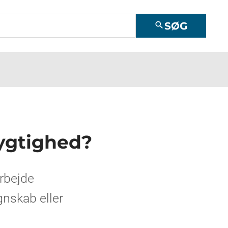
SØG
search
ygtighed?
rbejde
nskab eller