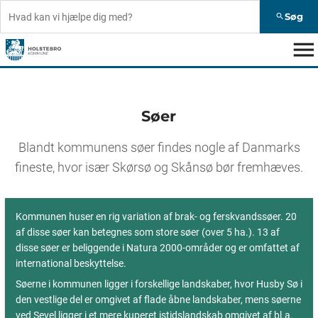
Søg
search
menu
Søer
Blandt kommunens søer findes nogle af Danmarks
fineste, hvor især Skørsø og Skånsø bør fremhæves.
Kommunen huser en rig variation af brak- og ferskvandssøer. 20
af disse søer kan betegnes som store søer (over 5 ha.). 13 af
disse søer er beliggende i Natura 2000-områder og er omfattet af
international beskyttelse.
Søerne i kommunen ligger i forskellige landskaber, hvor Husby Sø i
den vestlige del er omgivet af flade åbne landskaber, mens søerne
ved Sevel ligger i et mere kuperet istidslandskab omgivet af bl.a.