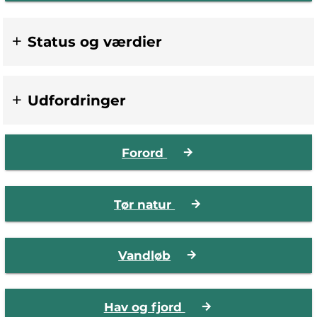
Status og værdier
Udfordringer
Forord
Tør natur
Vandløb
Hav og fjord