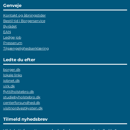
Genveje
Kontakt og åbningstider
Bestil tid i Borgerservice
Byrådet
EAN
Ledige job
Presserum
Tilgængelighedserklæring
Ledte du efter
borger.dk
lokale links
jobnet.dk
virk.dk
flyttilholstebro.dk
studiebyholstebro.dk
centerforsundhed.dk
visitnordvestkysten.dk
Tilmeld nyhedsbrev