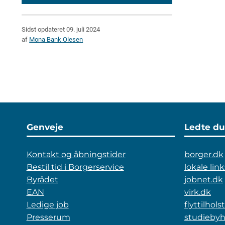
Sidst opdateret 09. juli 2024
af
Mona Bank Olesen
Genveje
Ledte du
Kontakt og åbningstider
borger.dk
Bestil tid i Borgerservice
lokale link
Byrådet
jobnet.dk
EAN
virk.dk
Ledige job
flyttilhol
Presserum
studiebyh