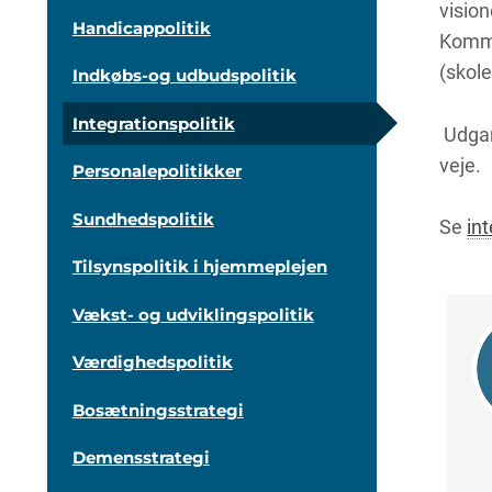
vision
Handicappolitik
Kommu
(skol
Indkøbs-og udbudspolitik
Integrationspolitik
Udgan
veje.
Personalepolitikker
Sundhedspolitik
Se
in
Tilsynspolitik i hjemmeplejen
Vækst- og udviklingspolitik
Værdighedspolitik
Bosætningsstrategi
Demensstrategi