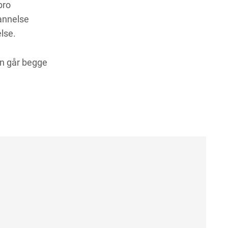
bro
annelse
lse.
en går begge