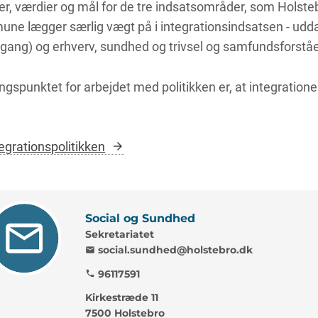
er, værdier og mål for de tre indsatsområder, som Holste
ne lægger særlig vægt på i integrationsindsatsen - udd
egang) og erhverv, sundhed og trivsel og samfundsforståe
gspunktet for arbejdet med politikken er, at integration
tegrationspolitikken
Social og Sundhed
Sekretariatet
social.sundhed@holstebro.dk
mail
96117591
phone
Kirkestræde 11
7500 Holstebro