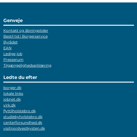
Genveje
Kontakt og åbningstider
Bestil tid i Borgerservice
Byrådet
EAN
Ledige job
Presserum
Tilgængelighedserklæring
Ledte du efter
borger.dk
lokale links
jobnet.dk
virk.dk
flyttilholstebro.dk
studiebyholstebro.dk
centerforsundhed.dk
visitnordvestkysten.dk