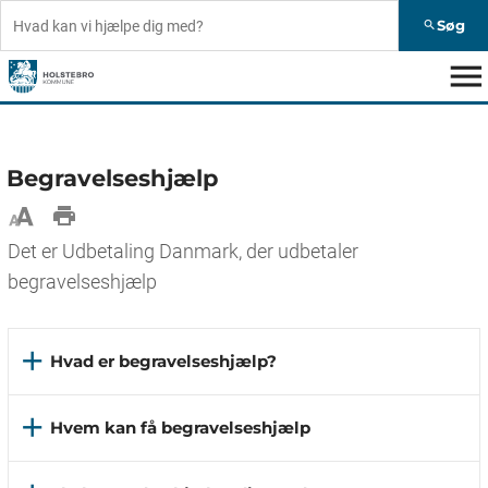
Søg
search
menu
Begravelseshjælp
Det er Udbetaling Danmark, der udbetaler
begravelseshjælp
add
Hvad er begravelseshjælp?
add
Hvem kan få begravelseshjælp