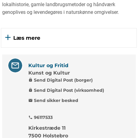
lokalhistorie, gamle landbrugsmetoder og håndværk
genoplives og levendegøres i naturskønne omgivelser.
Læs mere
Kultur og Fritid
Kunst og Kultur
Send Digital Post (borger)
lock
Send Digital Post (virksomhed)
lock
Send sikker besked
mail
96117533
phone
Kirkestræde 11
7500 Holstebro