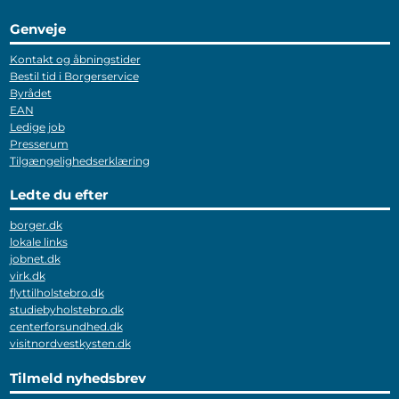
Genveje
Kontakt og åbningstider
Bestil tid i Borgerservice
Byrådet
EAN
Ledige job
Presserum
Tilgængelighedserklæring
Ledte du efter
borger.dk
lokale links
jobnet.dk
virk.dk
flyttilholstebro.dk
studiebyholstebro.dk
centerforsundhed.dk
visitnordvestkysten.dk
Tilmeld nyhedsbrev