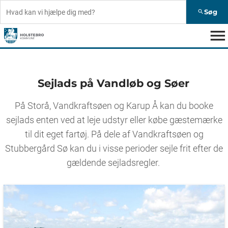
Søg
search
menu
Sejlads på Vandløb og Søer
På Storå, Vandkraftsøen og Karup Å kan du booke
sejlads enten ved at leje udstyr eller købe gæstemærke
til dit eget fartøj. På dele af Vandkraftsøen og
Stubbergård Sø kan du i visse perioder sejle frit efter de
gældende sejladsregler.