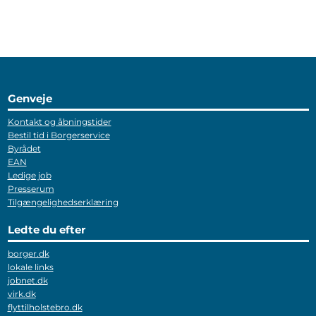
Genveje
Kontakt og åbningstider
Bestil tid i Borgerservice
Byrådet
EAN
Ledige job
Presserum
Tilgængelighedserklæring
Ledte du efter
borger.dk
lokale links
jobnet.dk
virk.dk
flyttilholstebro.dk