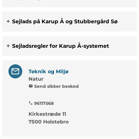
Sejlads på Karup Å og Stubbergård Sø
Sejladsregler for Karup Å-systemet
Teknik og Miljø
Natur
Send sikker besked
mail
96117568
phone
Kirkestræde 11
7500 Holstebro