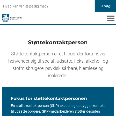
Søg
search
menu
Støttekontaktperson
Støttekontaktperson er et tilbud, der fortrinsvis
henvender sig til socialt udsatte, f.eks. alkohol- og
stofmisbrugere, psykisk sårbare, hjemløse og
isolerede.
Fokus for støttekontaktpersonen
En støttekontaktperson (SKP) skaber og opbygger kontakt
til udsatte borgere. SKP-medarbejderen støtter desuden