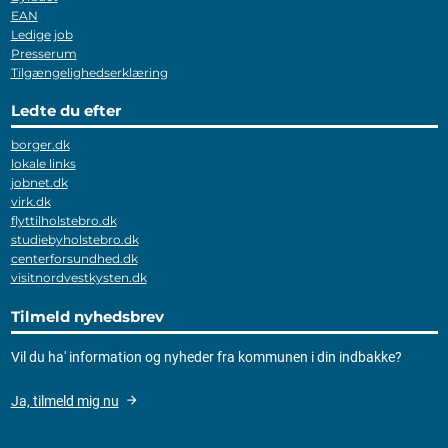
EAN
Ledige job
Presserum
Tilgængelighedserklæring
Ledte du efter
borger.dk
lokale links
jobnet.dk
virk.dk
flyttilholstebro.dk
studiebyholstebro.dk
centerforsundhed.dk
visitnordvestkysten.dk
Tilmeld nyhedsbrev
Vil du ha' information og nyheder fra kommunen i din indbakke?
Ja, tilmeld mig nu