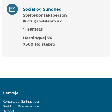
Social og Sundhed
Støttekontaktperson
cfsu@holstebro.dk
mail
96113623
phone
Herningvej 74
7500 Holstebro
Genveje
Kontakt og åbningstider
Bestil tid i Borgerservice
Byrådet