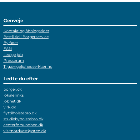
Genveje
Kontakt og åbningstider
Bestil tid i Borgerservice
Byrådet
EAN
Ledige job
Presserum
Tilgængelighedserklæring
Ledte du efter
borger.dk
lokale links
jobnet.dk
virk.dk
flyttilholstebro.dk
studiebyholstebro.dk
centerforsundhed.dk
visitnordvestkysten.dk