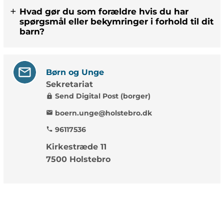
Hvad gør du som forældre hvis du har
spørgsmål eller bekymringer i forhold til dit
barn?
Børn og Unge
Sekretariat
Send Digital Post (borger)
lock
boern.unge@holstebro.dk
mail
96117536
phone
Kirkestræde 11
7500 Holstebro