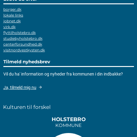
borger.dk
lokale links
jobnet.dk
virk.dk
flyttilholstebro.dk
studiebyholstebro.dk
centerforsundhed.dk
visitnordvestkysten.dk
Tilmeld nyhedsbrev
Vil du ha' information og nyheder fra kommunen i din indbakke?
Ja, tilmeld mig nu
Kulturen til forskel
HOLSTEBRO
KOMMUNE