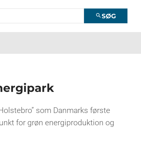
SØG
search
nergipark
Holstebro” som Danmarks første
unkt for grøn energiproduktion og