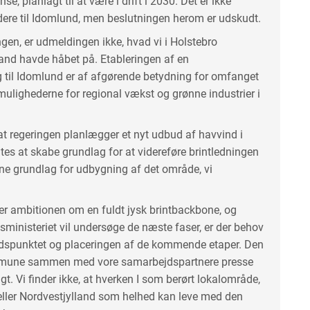
se, planlagt til at være i drift i 2030. Det er ikke
idere til Idomlund, men beslutningen herom er udskudt.
ngen, er udmeldingen ikke, hvad vi i Holstebro
and havde håbet på. Etableringen af en
rg til Idomlund er af afgørende betydning for omfanget
mulighederne for regional vækst og grønne industrier i
 at regeringen planlægger et nyt udbud af havvind i
tes at skabe grundlag for at videreføre brintledningen
ne grundlag for udbygning af det område, vi
er ambitionen om en fuldt jysk brintbackbone, og
sministeriet vil undersøge de næste faser, er der behov
tidspunktet og placeringen af de kommende etaper. Den
ommune sammen med vore samarbejdspartnere presse
t. Vi finder ikke, at hverken I som berørt lokalområde,
 eller Nordvestjylland som helhed kan leve med den