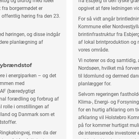
eltog og bidrog med idéer
fra Esbjerg til den tyske græn
 fra borgermødet er
opgivet at føre ledningen v
 offentlig høring fra den 23.
For så vidt angår brintledni
Kommune eller Nordvestjyll
d høringen, og disse indgår
brintinfrastruktur fra Esbje
idere planlægning af
af lokal brintproduktion og 
vores område.
Vi noterer os dog samtidig,
lybrændstof
Nordsøen, hvilket må forven
re i energiparken – og det
til Idomlund og dermed dan
. Sammen med
planlægger for.
SAF (bæredygtigt
Selvom regeringen fasthold
nal forædling og forbrug af
Klima-, Energi- og Forsyning
 rolle i omstillingen af
for en hurtig afklaring om 
jylland og Danmark som et
afklaring vil Holstebro K
stoffer.
på for kommer hurtigst mulig
 Ringkøbingvej, men da der
de interesserede investorer