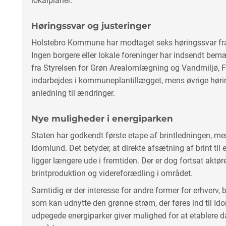
lokalplaner.
Høringssvar og justeringer
Holstebro Kommune har modtaget seks høringssvar fra
Ingen borgere eller lokale foreninger har indsendt be
fra Styrelsen for Grøn Arealomlægning og Vandmiljø, Fo
indarbejdes i kommuneplantillægget, mens øvrige hørin
anledning til ændringer.
Nye muligheder i energiparken
Staten har godkendt første etape af brintledningen, me
Idomlund. Det betyder, at direkte afsætning af brint til 
ligger længere ude i fremtiden. Der er dog fortsat aktør
brintproduktion og videreforædling i området.
Samtidig er der interesse for andre former for erhverv, 
som kan udnytte den grønne strøm, der føres ind til Id
udpegede energiparker giver mulighed for at etablere 