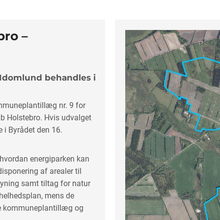
bro –
Idomlund behandles i
muneplantillæg nr. 9 for
b Holstebro. Hvis udvalget
se i Byrådet den 16.
, hvordan energiparken kan
sponering af arealer til
syning samt tiltag for natur
helhedsplan, mens de
e kommuneplantillæg og