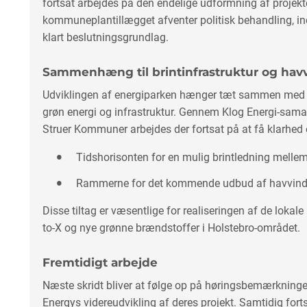
fortsat arbejdes på den endelige udformning af projektet
kommuneplantillægget afventer politisk behandling, indt
klart beslutningsgrundlag.
Sammenhæng til brintinfrastruktur og hav
Udviklingen af energiparken hænger tæt sammen med 
grøn energi og infrastruktur. Gennem Klog Energi-sam
Struer Kommuner arbejdes der fortsat på at få klarhed 
Tidshorisonten for en mulig brintledning melle
Rammerne for det kommende udbud af havvind 
Disse tiltag er væsentlige for realiseringen af de lokale
to-X og nye grønne brændstoffer i Holstebro-området.
Fremtidigt arbejde
Næste skridt bliver at følge op på høringsbemærknin
Energys videreudvikling af deres projekt. Samtidig for