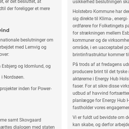
, er det besluttet, at
usikkerhed beslutningen sk
il der foreligger et mere
Holstebro Kommune har der
sig direkte til Klima-, ener
ordførere for Folketingets pa
vind
for strækningen mellem Esb
nationale beslutninger om
kommuner og de virksomheder
arbejdet med Lemvig og
område, i en uacceptabel po
over:
brintinfrastruktur kommer t
På trods af at fredagens udm
m Esbjerg og Idomlund, og
producere brint til det tyske 
i Nordsøen.
aktørerne i Energy Hub Holst
faser. For at sikre disse vi
 projekter inden for Power-
udbud af havvind fortsætte
planlægge for Energy Hub Ho
fastholder vores engagement
Vi er fuldt ud bevidste om 
gerne samt Skovgaard
kan skabe, og derfor arbejde
tsættes dialogen med staten