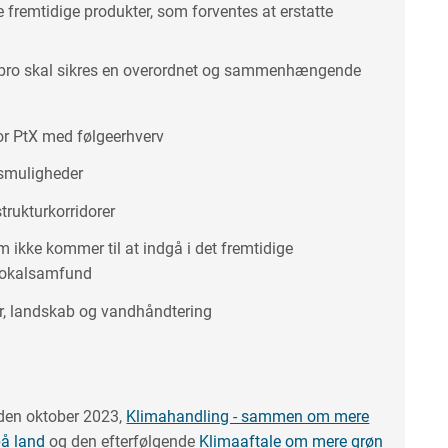
 fremtidige produkter, som forventes at erstatte
ebro skal sikres en overordnet og sammenhængende
or PtX med følgeerhverv
gsmuligheder
trukturkorridorer
m ikke kommer til at indgå i det fremtidige
lokalsamfund
tur, landskab og vandhåndtering
 den oktober 2023,
Klimahandling - sammen om mere
på land
og den efterfølgende
Klimaaftale om mere grøn