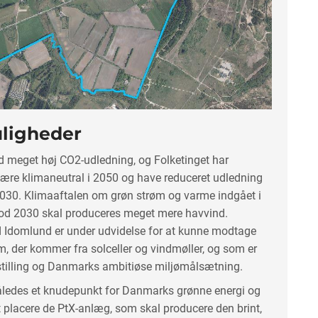
uligheder
meget høj CO2-udledning, og Folketinget har
være klimaneutral i 2050 og have reduceret udledning
030. Klimaaftalen om grøn strøm og varme indgået i
mod 2030 skal produceres meget mere havvind.
 Idomlund er under udvidelse for at kunne modtage
 der kommer fra solceller og vindmøller, og som er
tilling og Danmarks ambitiøse miljømålsætning.
ledes et knudepunkt for Danmarks grønne energi og
t placere de PtX-anlæg, som skal producere den brint,