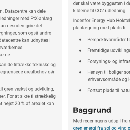
der skal være byggesten i de
kilderne til CO2-udledning.
n. Datacentre kan dele
gsledninger med PtX-anlæg
Indenfor Energy Hub Holst
 kan desuden gøre det
planlægning med plads til:
ygninger, som også andre
Perspektivområder f
datacentre kan udnyttes i
meværkernes
Fremtidige udviklin
serne.
Forsynings- og infras
an de tiltrække tekniske og
g begrænsede arealbehov gør
Hensyn til boliger so
erhvervsområde og 
il grøn vækst og udvikling,
Fortsat plads til na
. For at sikre tilstrækkelig
at højst 20 % af arealet kan
Baggrund
Med regeringens udspil fra
grøn energi fra sol og vind 