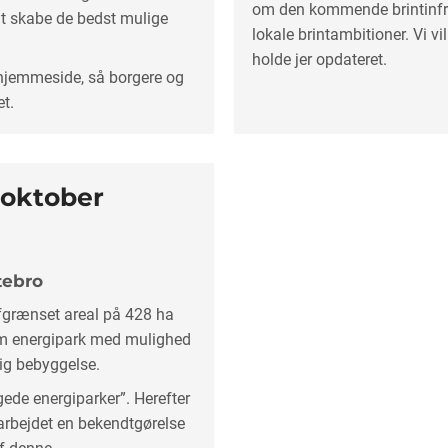
om den kommende brintinfra
at skabe de bedst mulige
lokale brintambitioner. Vi v
holde jer opdateret.
 hjemmeside, så borgere og
et.
 oktober
tebro
fgrænset areal på 428 ha
som energipark med mulighed
sig bebyggelse.
gede energiparker”. Herefter
darbejdet en bekendtgørelse