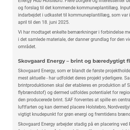
Energy Hub Holstebro. Flere borgere og interessenter d
og forslag til det kommende kommuneplantillæg. Input
indarbejdet i udkastet til kommuneplantillæg, som var i
april til den 18. juni 2025.
Vi har modtaget enkelte bemærkninger i forbindelse me
i det samlede materiale, der danner grundlag for den v
området.
Skovgaard Energy – brint og bæredygtigt f
Skovgaard Energy, som er blandt de første projektholde
mest aktuelle - har udfoldet deres projekt yderligere
brintproduktionen skal der etableres en produktion af 
flybrændstof) og dermed udfoldes potentialet for regio
den producerede brint. SAF forventes at spille en central
luftfarten og kan dermed placere Holstebro, Nordvest
vigtigt knudepunkt for grøn energi og fremtidens brænd
Skovgaard Energy arbejder stadig på en placering ved