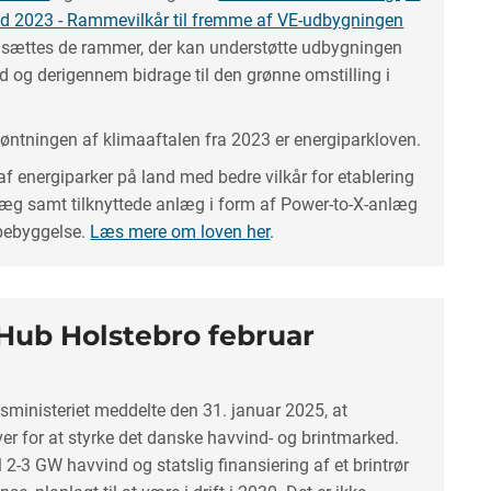
and 2023 - Rammevilkår til fremme af VE-udbygningen
, sættes de rammer, der kan understøtte udbygningen
d og derigennem bidrage til den grønne omstilling i
øntningen af klimaaftalen fra 2023 er energiparkloven.
 energiparker på land med bedre vilkår for etablering
læg samt tilknyttede anlæg i form af Power-to-X-anlæg
bebyggelse.
Læs mere om loven her
.
Hub Holstebro februar
gsministeriet meddelte den 31. januar 2025, at
iver for at styrke det danske havvind- og brintmarked.
l 2-3 GW havvind og statslig finansiering af et brintrør