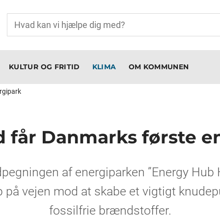
KULTUR OG FRITID
KLIMA
OM KOMMUNEN
rgipark
 får Danmarks første e
egningen af energiparken ”Energy Hub 
p på vejen mod at skabe et vigtigt knudep
fossilfrie brændstoffer.