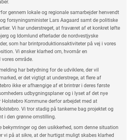
aber.
for gennem lokale og regionale samarbejder henvendt
gi- og forsyningsminister Lars Aagaard samt de politiske
rtier. Vi har understreget, at fraværet af et konkret løfte
jerg og Idomlund efterlader de nordvestjyske
, som har brintproduktionsaktiviteter på vej i vores
sition. Vi ønsker klarhed om, hvornår en
il vores område.
elding har betydning for de udviklere, der vil
marked, er det vigtigt at understrege, at flere af
ebro ikke er afhængige af et brintrør i deres første
rksomheders udbygningsplaner og i lyset af det nye
r Holstebro Kommune derfor arbejdet med at
lstebro. Vi tror stadig på tankerne bag projektet og
 i den grønne omstilling.
de bekymringer og den usikkerhed, som denne situation
r vi på at sikre, at der hurtigst muligt skabes klarhed