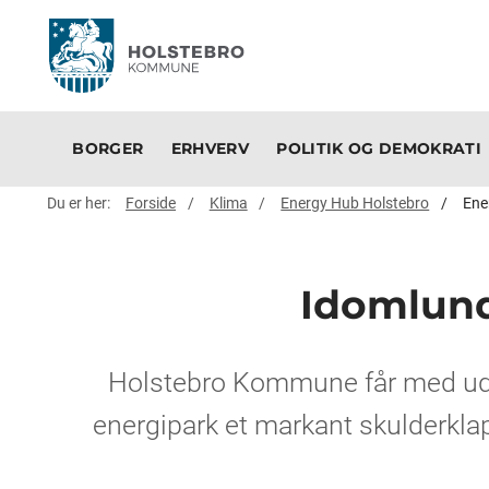
BORGER
ERHVERV
POLITIK OG DEMOKRATI
Du er her:
Forside
Klima
Energy Hub Holstebro
Ene
Idomlund
Holstebro Kommune får med udp
energipark et markant skulderkla