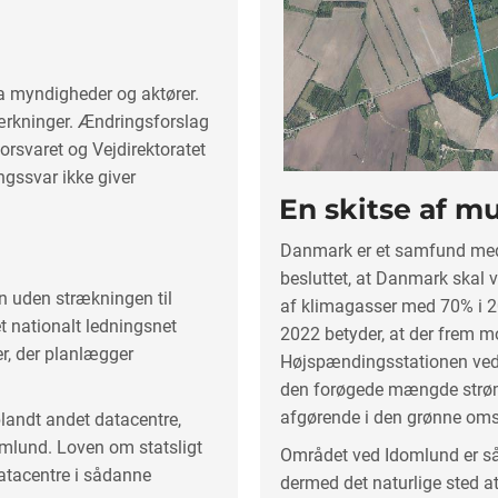
 myndigheder og aktører.
mærkninger. Ændringsforslag
rsvaret og Vejdirektoratet
gssvar ikke giver
En skitse af m
Danmark er et samfund med 
besluttet, at Danmark skal 
n uden strækningen til
af klimagasser med 70% i 2
et nationalt ledningsnet
2022 betyder, at der frem 
er, der planlægger
Højspændingsstationen ved
den forøgede mængde strøm,
afgørende i den grønne oms
blandt andet datacentre,
omlund. Loven om statsligt
Området ved Idomlund er så
datacentre i sådanne
dermed det naturlige sted a