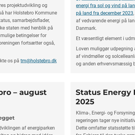
es projektudvikling og
energi fra sol og vind på l
, så har Holstebro Kommune
på land fra december 2023
status, samarbejdsflader,
af vedvarende energi på lan
rke staten med henblik på
Danmark.
mulige betingelser for
Et væsentligt element i udm
oreningen fortsætter også,
Loven muliggør udpegning af
af vindmøller og solcellean
akte os på
tm@holstebro.dk
og anden erhvervsmæssig 
bro – august
Status Energy 
2025
Klima-, Energi- og Forsynin
ægget
regeringen tager nye initiat
viklingen af energiparken
Dette omfatter statsstøtte ti