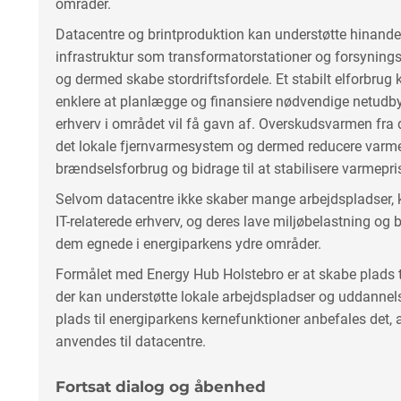
områder.
Datacentre og brintproduktion kan understøtte hinande
infrastruktur som transformatorstationer og forsynin
og dermed skabe stordriftsfordele. Et stabilt elforbrug
enklere at planlægge og finansiere nødvendige netudb
erhverv i området vil få gavn af. Overskudsvarmen fra 
det lokale fjernvarmesystem og dermed reducere var
brændselsforbrug og bidrage til at stabilisere varmepri
Selvom datacentre ikke skaber mange arbejdspladser, k
IT-relaterede erhverv, og deres lave miljøbelastning o
dem egnede i energiparkens ydre områder.
Formålet med Energy Hub Holstebro er at skabe plads t
der kan understøtte lokale arbejdspladser og uddannelser
plads til energiparkens kernefunktioner anbefales det, 
anvendes til datacentre.
Fortsat dialog og åbenhed