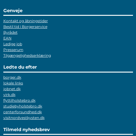
Genveje
Kontakt og åbningstider
Bestil tid i Borgerservice
Byrådet
EAN
Ledige job
Presserum
Tilgængelighedserklæring
Ledte du efter
borger.dk
lokale links
jobnet.dk
virk.dk
flyttilholstebro.dk
studiebyholstebro.dk
centerforsundhed.dk
visitnordvestkysten.dk
Tilmeld nyhedsbrev