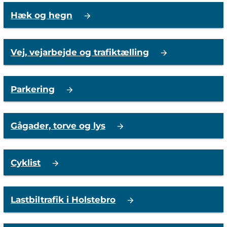
Hæk og hegn
Vej, vejarbejde og trafiktælling
Parkering
Gågader, torve og lys
Cyklist
Lastbiltrafik i Holstebro