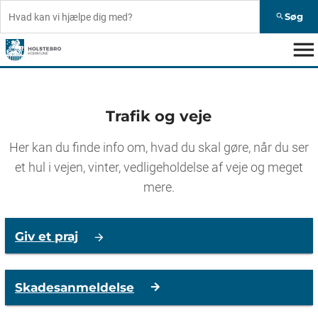
Søg
search
menu
Trafik og veje
Her kan du finde info om, hvad du skal gøre, når du ser
et hul i vejen, vinter, vedligeholdelse af veje og meget
mere.
Giv et praj
Skadesanmeldelse