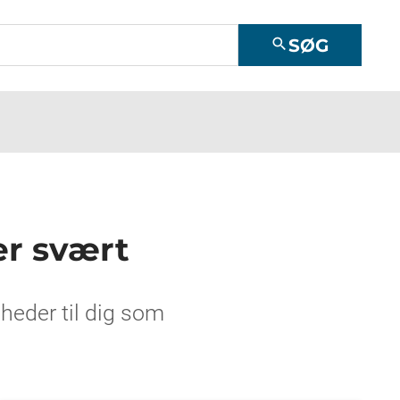
SØG
search
 er svært
gheder til dig som