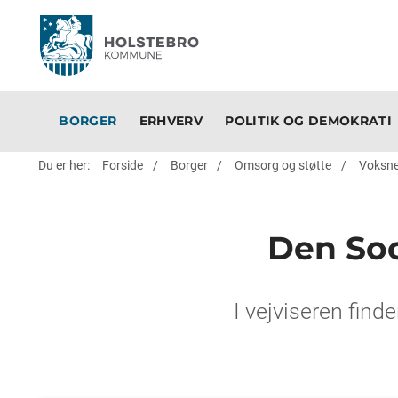
BORGER
ERHVERV
POLITIK OG DEMOKRATI
Du er her:
Forside
Borger
Omsorg og støtte
Voksne
Den Soci
I vejviseren find