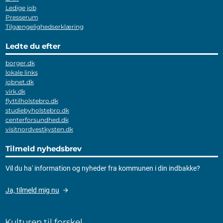
Ledige job
Presserum
Tilgængelighedserklæring
Ledte du efter
borger.dk
lokale links
jobnet.dk
virk.dk
flyttilholstebro.dk
studiebyholstebro.dk
centerforsundhed.dk
visitnordvestkysten.dk
Tilmeld nyhedsbrev
Vil du ha' information og nyheder fra kommunen i din indbakke?
Ja, tilmeld mig nu
Kulturen til forskel