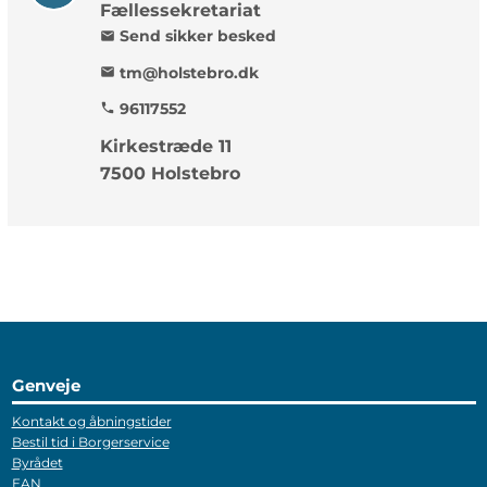
Fællessekretariat
Send sikker besked
mail
tm@holstebro.dk
mail
96117552
phone
Kirkestræde 11
7500 Holstebro
Genveje
Kontakt og åbningstider
Bestil tid i Borgerservice
Byrådet
EAN