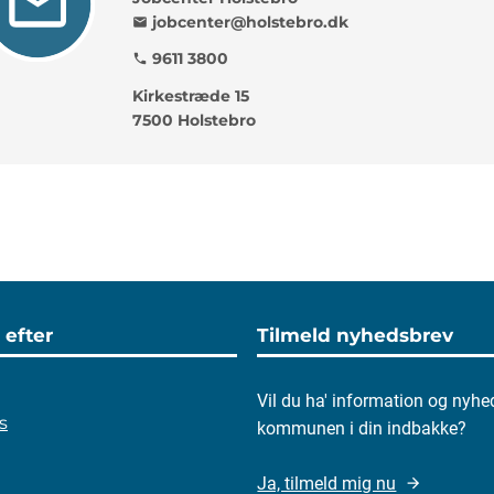
jobcenter@holstebro.dk
mail
9611 3800
phone
Kirkestræde 15
7500 Holstebro
 efter
Tilmeld nyhedsbrev
Vil du ha' information og nyhe
s
kommunen i din indbakke?
Ja, tilmeld mig nu