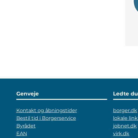
Genveje
Ledte du
Kontakt og åbningstider
borger.dk
Bestil tid i Borgerservice
lokale link
Byrådet
jobnet.dk
EAN
virk.dk