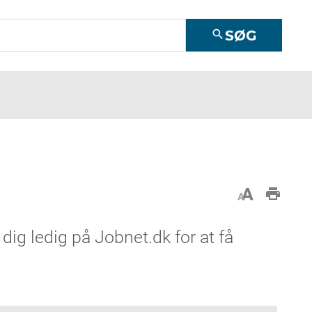
SØG
search
ig ledig på Jobnet.dk for at få