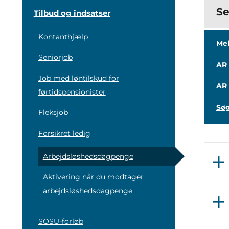
Se
Tilbud og indsatser
Kontanthjælp
Mel
Seniorjob
AR 
Job med løntilskud for
AR 
førtidspensionister
Sø
Fleksjob
Forsikret ledig
Arbejdsløshedsdagpenge
add
Aktivering når du modtager
arbejdsløshedsdagpenge
add
SOSU-forløb