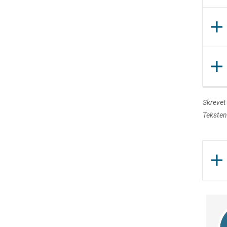
add
add
Skrevet
Teksten