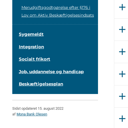
add
Merudgiftsgodtgørelse efter §176 i
Lov om Aktiv Beskæftigelsesindsats
add
Sygemeldt
Integration
add
Socialt frikort
add
Job, uddannelse og handicap
Beskæftigelsesplan
add
Sidst opdateret 15. august 2022
af
Mona Bank Olesen
add