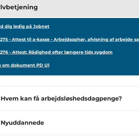
lvbetjening
d dig ledig på Jobnet
275 - Attest til a-kasse - Arbejdsophør, afvisning af arbejde s
276 - Attest: Rådighed efter længere tids sygdom
g om dokument PD U1
Hvem kan få arbejdsløshedsdagpenge?
Nyuddannede