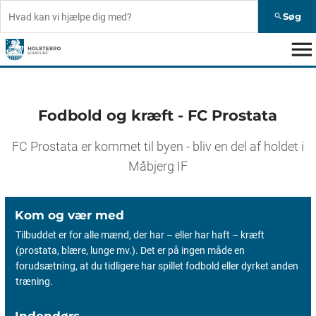
Søg
search
menu
Fodbold og kræft - FC Prostata
FC Prostata er kommet til byen - bliv en del af holdet i
Måbjerg IF
Kom og vær med
Tilbuddet er for alle mænd, der har – eller har haft – kræft
(prostata, blære, lunge mv.). Det er på ingen måde en
forudsætning, at du tidligere har spillet fodbold eller dyrket anden
træning.
Indendørs