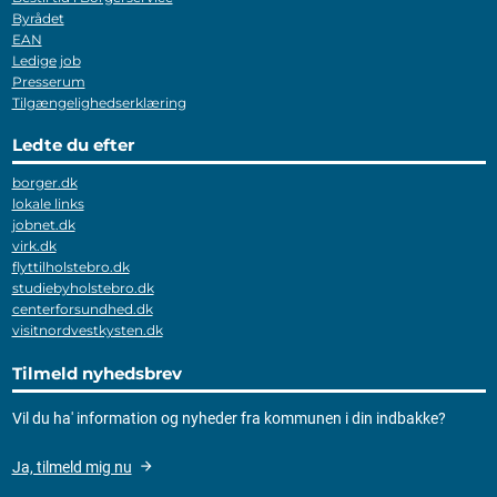
Byrådet
EAN
Ledige job
Presserum
Tilgængelighedserklæring
Ledte du efter
borger.dk
lokale links
jobnet.dk
virk.dk
flyttilholstebro.dk
studiebyholstebro.dk
centerforsundhed.dk
visitnordvestkysten.dk
Tilmeld nyhedsbrev
Vil du ha' information og nyheder fra kommunen i din indbakke?
Ja, tilmeld mig nu