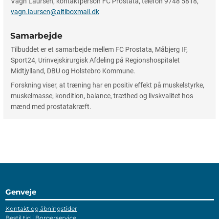
Vagn Laursen, kontaktperson FC Prostata, telefon 9748 5818,
vagn.laursen@altiboxmail.dk
Samarbejde
Tilbuddet er et samarbejde mellem FC Prostata, Måbjerg IF,
Sport24, Urinvejskirurgisk Afdeling på Regionshospitalet
Midtjylland, DBU og Holstebro Kommune.
Forskning viser, at træning har en positiv effekt på muskelstyrke,
muskelmasse, kondition, balance, træthed og livskvalitet hos
mænd med prostatakræft.
Genveje
Kontakt og åbningstider
Bestil tid i Borgerservice