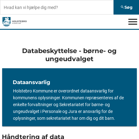
Søg
search
menu
Databeskyttelse - børne- og
ungeudvalget
Dataansvarlig
Holstebro Kommune er overordnet dataansvarlig for
kommunens oplysninger. Kommunen repræsenteres af de
enkelte forvaltninger og Sekretariatet for børne- og
ungeudvalget i Personale og Jura er ansvarlig for de
oplysninger, som sekretariatet har om dig og dit barn.
Håndtering af data