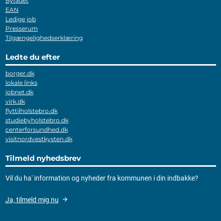
Byrådet
EAN
Ledige job
Presserum
Tilgængelighedserklæring
Ledte du efter
borger.dk
lokale links
jobnet.dk
virk.dk
flyttilholstebro.dk
studiebyholstebro.dk
centerforsundhed.dk
visitnordvestkysten.dk
Tilmeld nyhedsbrev
Vil du ha' information og nyheder fra kommunen i din indbakke?
Ja, tilmeld mig nu