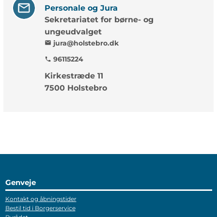
Personale og Jura
Sekretariatet for børne- og
ungeudvalget
jura@holstebro.dk
mail
96115224
phone
Kirkestræde 11
7500 Holstebro
Genveje
Kontakt og åbningstider
Bestil tid i Borgerservice