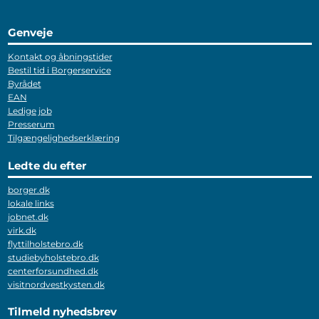
Genveje
Kontakt og åbningstider
Bestil tid i Borgerservice
Byrådet
EAN
Ledige job
Presserum
Tilgængelighedserklæring
Ledte du efter
borger.dk
lokale links
jobnet.dk
virk.dk
flyttilholstebro.dk
studiebyholstebro.dk
centerforsundhed.dk
visitnordvestkysten.dk
Tilmeld nyhedsbrev