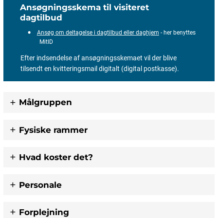
Ansøgningsskema til visiteret
dagtilbud
Ansøg om deltagelse i dagtilbud eller daghjem
- her benyttes
MitID
Efter indsendelse af ansøgningsskemaet vil der blive
tilsendt en kvitteringsmail digitalt (digital postkasse).
Målgruppen
Fysiske rammer
Hvad koster det?
Personale
Forplejning