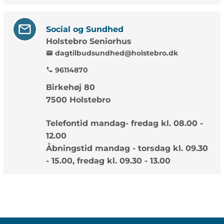
Social og Sundhed
Holstebro Seniorhus
dagtilbudsundhed@holstebro.dk
mail
96114870
phone
Birkehøj 80
7500 Holstebro
Telefontid mandag- fredag kl. 08.00 -
12.00
Åbningstid mandag - torsdag kl. 09.30
- 15.00, fredag kl. 09.30 - 13.00