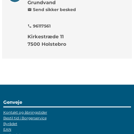
Grundvand
Send sikker besked
mail
96117561
phone
Kirkestræde 11
7500 Holstebro
Genveje
Kontakt og åbningstider
Bestil tid i Borgerservice
Byrådet
EAN