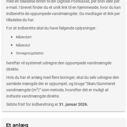
med en tilladelse enten til din Digitale Postkasse, per brev eller per
e-mail. I brevet finder du et unik link til en hjemmeside, hvor du kan
indberette de oppumpede vandmængder. Du modtager et link per
tilladelse du har.
For at indberette skal du have følgende oplysninger:
Målerstart
Målerslut
Omregningsfaktor
herefter vil systemet udregne den oppumpede vandmængde
direkte.
Hvis du har et anlæg med flere boringer, skal du selv udregne den
samlede mængde der er oppumpet, og bruge ”Skøn/Summeret
3
vandmængde (m
)” som metode, hvorefter det er muligt at
indtaste vandmængde direkte.
Sidste frist for indberetning er
31. januar 2026.
Et anlæg