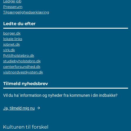
Ledige job
Presserum
Tilgængelighedserklæring
Ledte du efter
borger.dk
lokale links
jobnet.dk
virk.dk
flyttilholstebro.dk
studiebyholstebro.dk
centerforsundhed.dk
visitnordvestkysten.dk
Tilmeld nyhedsbrev
Vil du ha' information og nyheder fra kommunen i din indbakke?
Ja, tilmeld mig nu
Kulturen til forskel