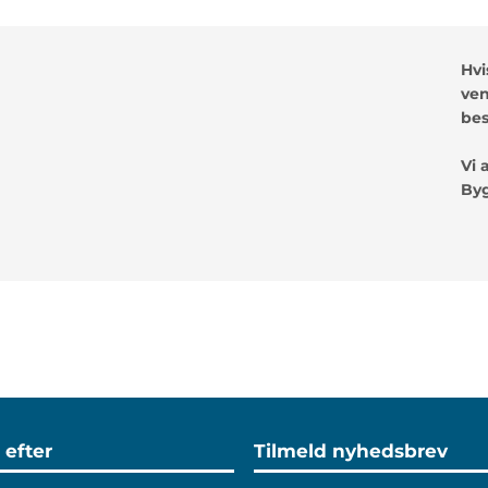
Hvi
ven
be
Vi 
By
 efter
Tilmeld nyhedsbrev