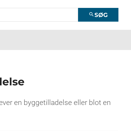
SØG
search
delse
er en byggetilladelse eller blot en