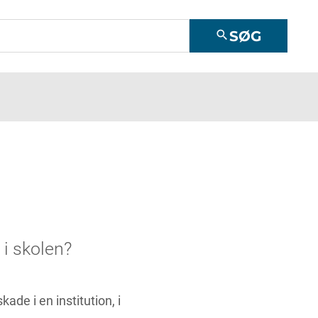
SØG
search
 i skolen?
ade i en institution, i