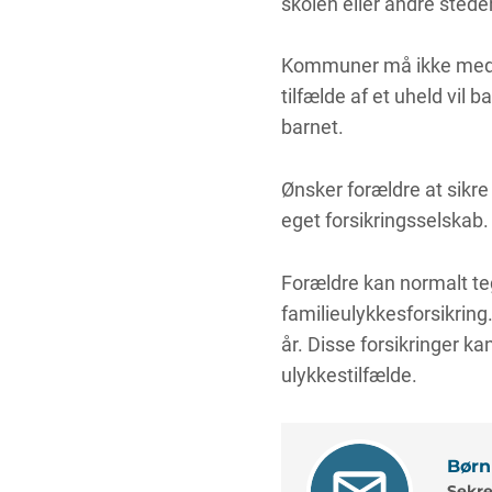
skolen eller andre stede
Kommuner må ikke med g
tilfælde af et uheld vil 
barnet.
Ønsker forældre at sikre
eget forsikringsselskab.
Forældre kan normalt te
familieulykkesforsikring.
år. Disse forsikringer k
ulykkestilfælde.
Børn
Sekre