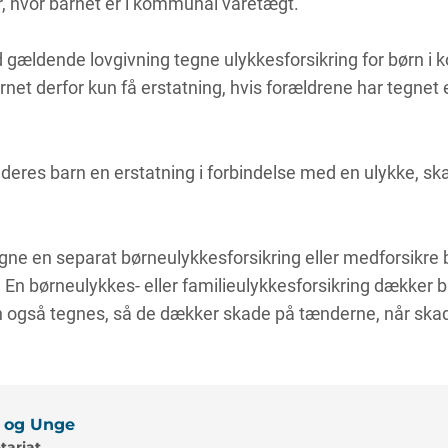
r, hvor barnet er i kommunal varetægt.
ældende lovgivning tegne ulykkesforsikring for børn i
barnet derfor kun få erstatning, hvis forældrene har tegnet 
 deres barn en erstatning i forbindelse med en ulykke, ska
gne en separat børneulykkesforsikring eller medforsikre 
 En børneulykkes- eller familieulykkesforsikring dækker ba
an også tegnes, så de dækker skade på tænderne, når skad
 og Unge
tariat