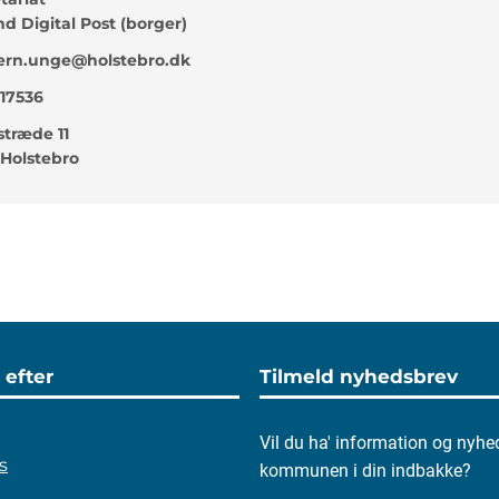
d Digital Post (borger)
rn.unge@holstebro.dk
17536
stræde 11
Holstebro
 efter
Tilmeld nyhedsbrev
Vil du ha' information og nyhe
s
kommunen i din indbakke?