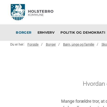
BORGER
ERHVERV
POLITIK OG DEMOKRATI
Du er her:
Forside
Borger
Børn, unge og familie
Sko
Hvordan e
Mange forældre tror, at d