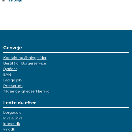
af
Ilse Bogh
Genveje
Kontakt og åbningstider
Bestil tid i Borgerservice
Byrådet
EAN
Ledige job
Presserum
Tilgængelighedserklæring
Ledte du efter
borger.dk
lokale links
jobnet.dk
virk.dk