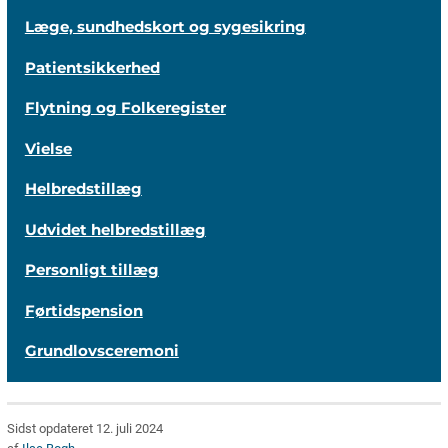
Læge, sundhedskort og sygesikring
Patientsikkerhed
Flytning og Folkeregister
Vielse
Helbredstillæg
Udvidet helbredstillæg
Personligt tillæg
Førtidspension
Grundlovsceremoni
Sidst opdateret 12. juli 2024