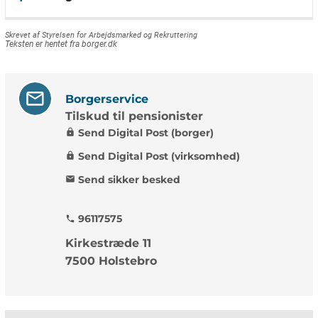
Skrevet af Styrelsen for Arbejdsmarked og Rekruttering
Teksten er hentet fra borger.dk
Borgerservice
Tilskud til pensionister
Send Digital Post (borger)
lock
Send Digital Post (virksomhed)
lock
Send sikker besked
mail
96117575
phone
Kirkestræde 11
7500 Holstebro