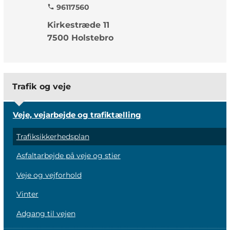
96117560
phone
Kirkestræde 11
7500 Holstebro
Trafik og veje
Veje, vejarbejde og trafiktælling
Trafiksikkerhedsplan
Asfaltarbejde på veje og stier
Veje og vejforhold
Vinter
Adgang til vejen