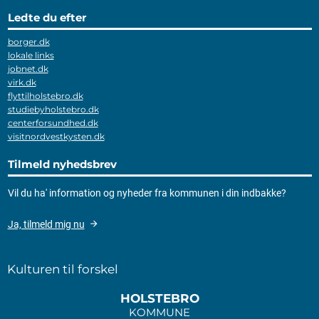
Ledte du efter
borger.dk
lokale links
jobnet.dk
virk.dk
flyttilholstebro.dk
studiebyholstebro.dk
centerforsundhed.dk
visitnordvestkysten.dk
Tilmeld nyhedsbrev
Vil du ha' information og nyheder fra kommunen i din indbakke?
Ja, tilmeld mig nu
Kulturen til forskel
HOLSTEBRO
KOMMUNE