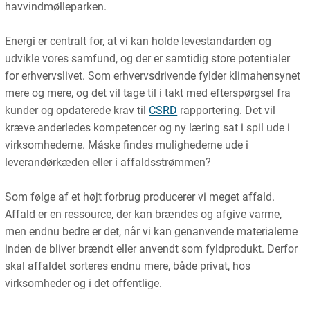
havvindmølleparken.
Energi er centralt for, at vi kan holde levestandarden og
udvikle vores samfund, og der er samtidig store potentialer
for erhvervslivet. Som erhvervsdrivende fylder klimahensynet
mere og mere, og det vil tage til i takt med efterspørgsel fra
kunder og opdaterede krav til
CSRD
rapportering. Det vil
kræve anderledes kompetencer og ny læring sat i spil ude i
virksomhederne. Måske findes mulighederne ude i
leverandørkæden eller i affaldsstrømmen?
Som følge af et højt forbrug producerer vi meget affald.
Affald er en ressource, der kan brændes og afgive varme,
men endnu bedre er det, når vi kan genanvende materialerne
inden de bliver brændt eller anvendt som fyldprodukt. Derfor
skal affaldet sorteres endnu mere, både privat, hos
virksomheder og i det offentlige.