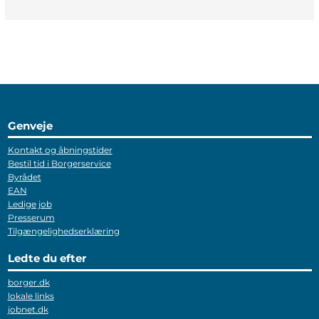
Genveje
Kontakt og åbningstider
Bestil tid i Borgerservice
Byrådet
EAN
Ledige job
Presserum
Tilgængelighedserklæring
Ledte du efter
borger.dk
lokale links
jobnet.dk