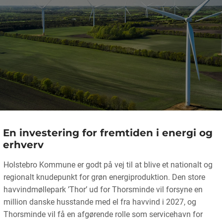
En investering for fremtiden i energi og
erhverv
Holstebro Kommune er godt på vej til at blive et nationalt og
regionalt knudepunkt for grøn energiproduktion. Den store
havvindmøllepark ’Thor’ ud for Thorsminde vil forsyne en
million danske husstande med el fra havvind i 2027, og
Thorsminde vil få en afgørende rolle som servicehavn for