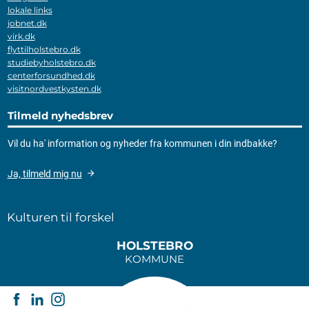
lokale links
jobnet.dk
virk.dk
flyttilholstebro.dk
studiebyholstebro.dk
centerforsundhed.dk
visitnordvestkysten.dk
Tilmeld nyhedsbrev
Vil du ha' information og nyheder fra kommunen i din indbakke?
Ja, tilmeld mig nu
Kulturen til forskel
HOLSTEBRO
KOMMUNE