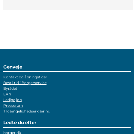
Genveje
Kontakt og åbningstider
Bestil tid i Borgerservice
Byrådet
EAN
Ledige job
Presserum
Tilgængelighedserklæring
Ledte du efter
borger.dk