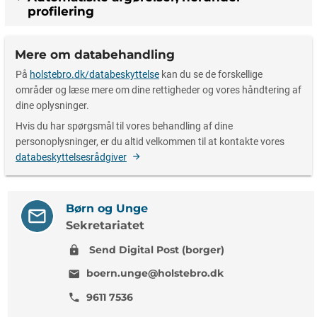
profilering
Mere om databehandling
På
holstebro.dk/databeskyttelse
kan du se de forskellige
områder og læse mere om dine rettigheder og vores håndtering af
dine oplysninger.
Hvis du har spørgsmål til vores behandling af dine
personoplysninger, er du altid velkommen til at kontakte vores
databeskyttelsesrådgiver
Børn og Unge
Sekretariatet
Send Digital Post (borger)
lock
boern.unge@holstebro.dk
mail
9611 7536
phone