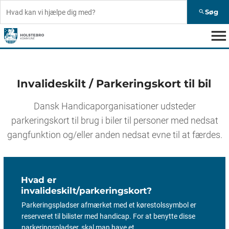
Søg
search
menu
Invalideskilt / Parkeringskort til bil
Dansk Handicaporganisationer udsteder
parkeringskort til brug i biler til personer med nedsat
gangfunktion og/eller anden nedsat evne til at færdes.
Hvad er
invalideskilt/parkeringskort?
Parkeringspladser afmærket med et kørestolssymbol er
reserveret til bilister med handicap. For at benytte disse
parkeringspladser, skal man have et