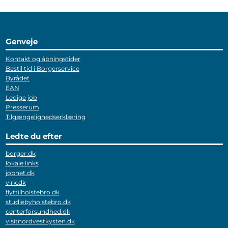
Genveje
Kontakt og åbningstider
Bestil tid i Borgerservice
Byrådet
EAN
Ledige job
Presserum
Tilgængelighedserklæring
Ledte du efter
borger.dk
lokale links
jobnet.dk
virk.dk
flyttilholstebro.dk
studiebyholstebro.dk
centerforsundhed.dk
visitnordvestkysten.dk