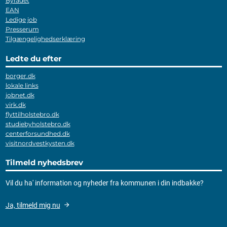
Byrådet
EAN
Ledige job
Presserum
Tilgængelighedserklæring
Ledte du efter
borger.dk
lokale links
jobnet.dk
virk.dk
flyttilholstebro.dk
studiebyholstebro.dk
centerforsundhed.dk
visitnordvestkysten.dk
Tilmeld nyhedsbrev
Vil du ha' information og nyheder fra kommunen i din indbakke?
Ja, tilmeld mig nu