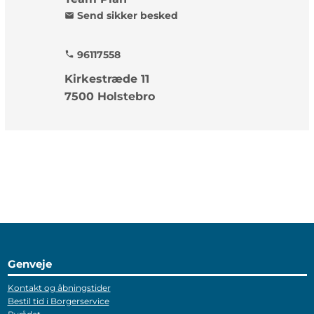
Send sikker besked
mail
96117558
phone
Kirkestræde 11
7500 Holstebro
Genveje
Kontakt og åbningstider
Bestil tid i Borgerservice