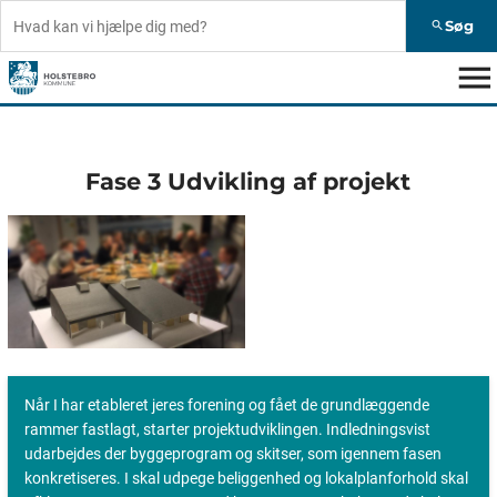
Søg
search
menu
Fase 3 Udvikling af projekt
Når I har etableret jeres forening og fået de grundlæggende
rammer fastlagt, starter projektudviklingen. Indledningsvist
udarbejdes der byggeprogram og skitser, som igennem fasen
konkretiseres. I skal udpege beliggenhed og lokalplanforhold skal