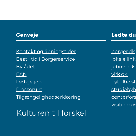
Genveje
Ledte du
Kontakt og åbningstider
borger.dk
Bestil tid i Borgerservice
lokale link
Byrådet
jobnet.dk
EAN
virk.dk
Ledige job
flyttilhol
Presserum
studiebyh
Tilgængelighedserklæring
centerfo
visitnord
Kulturen til forskel