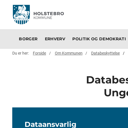
BORGER
ERHVERV
POLITIK OG DEMOKRATI
Du er her:
Forside
Om Kommunen
Databeskyttelse
Databes
Unge
Dataansvarlig