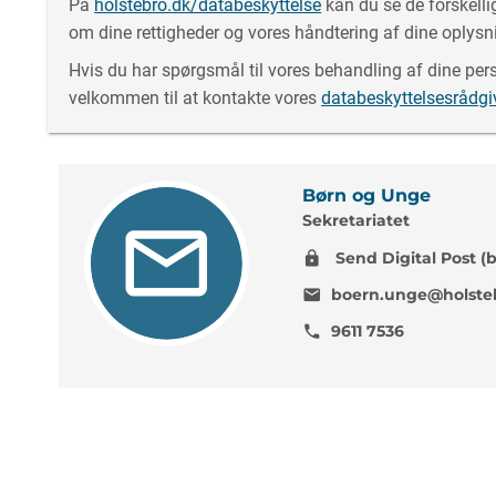
På
holstebro.dk/databeskyttelse
kan du se de forskell
om dine rettigheder og vores håndtering af dine oplysn
Hvis du har spørgsmål til vores behandling af dine pers
velkommen til at kontakte vores
databeskyttelsesrådgi
Børn og Unge
Sekretariatet
Send Digital Post (
lock
boern.unge@holste
mail
9611 7536
phone