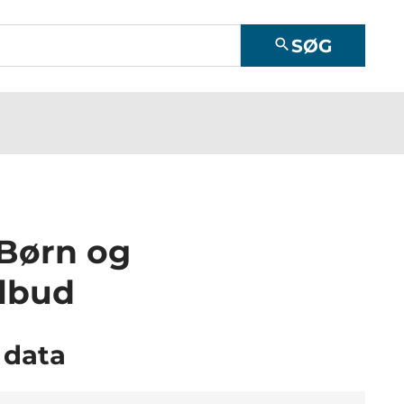
SØG
search
 Børn og
ilbud
 data