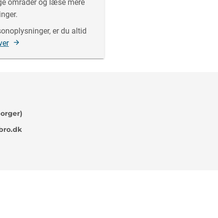
ige områder og læse mere
inger.
onoplysninger, er du altid
ver
borger)
bro.dk