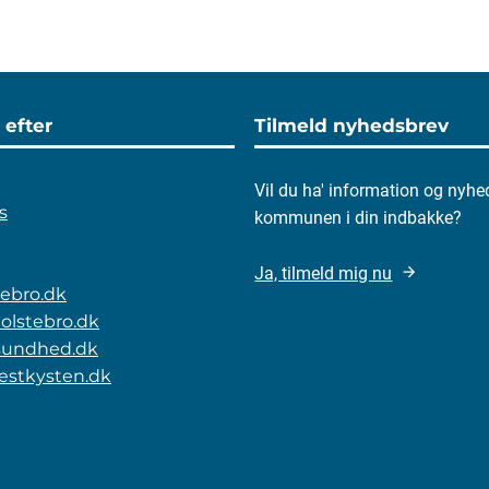
 efter
Tilmeld nyhedsbrev
Vil du ha' information og nyhe
s
kommunen i din indbakke?
Ja, tilmeld mig nu
stebro.dk
olstebro.dk
rsundhed.dk
vestkysten.dk