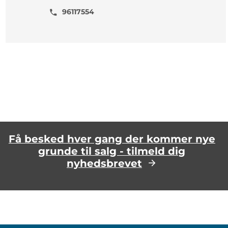
96117554
phone
Få besked hver gang der kommer nye
grunde til salg - tilmeld dig
nyhedsbrevet