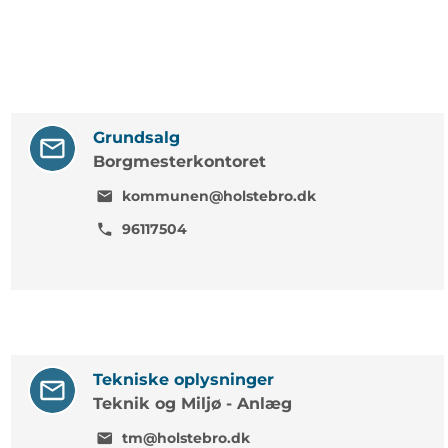
Grundsalg
Borgmesterkontoret
kommunen@holstebro.dk
mail
96117504
phone
Tekniske oplysninger
Teknik og Miljø - Anlæg
tm@holstebro.dk
mail