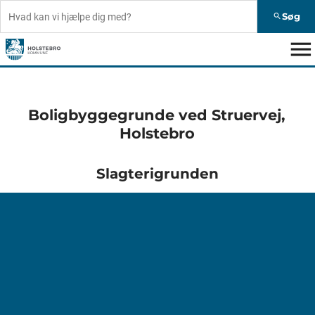
Søg
search
menu
Boligbyggegrunde ved Struervej,
Holstebro
Slagterigrunden