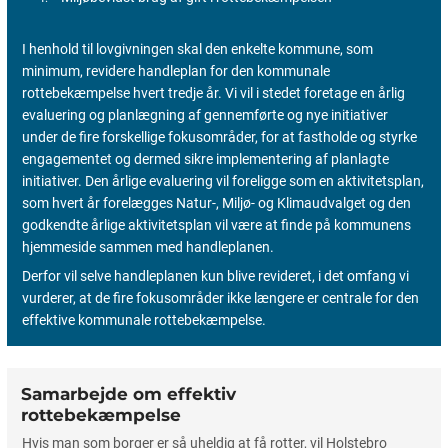
I henhold til lovgivningen skal den enkelte kommune, som
minimum, revidere handleplan for den kommunale
rottebekæmpelse hvert tredje år. Vi vil i stedet foretage en årlig
evaluering og planlægning af gennemførte og nye initiativer
under de fire forskellige fokusområder, for at fastholde og styrke
engagementet og dermed sikre implementering af planlagte
initiativer. Den årlige evaluering vil foreligge som en aktivitetsplan,
som hvert år forelægges Natur-, Miljø- og Klimaudvalget og den
godkendte årlige aktivitetsplan vil være at finde på kommunens
hjemmeside sammen med handleplanen.
Derfor vil selve handleplanen kun blive revideret, i det omfang vi
vurderer, at de fire fokusområder ikke længere er centrale for den
effektive kommunale rottebekæmpelse.
Samarbejde om effektiv
rottebekæmpelse
Hvis man som borger er så uheldig at få rotter, vil Holstebro