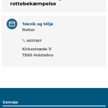
rottebekæmpelse
Teknik og Miljø
Rotter
96117567
phone
Kirkestræde 11
7500 Holstebro
Genveje