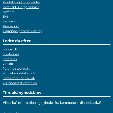
Kontakt og åbningstider
Bestil tid i Borgerservice
Byrådet
EAN
Ledige job
Presserum
Tilgængelighedserklæring
Ledte du efter
borger.dk
lokale links
jobnet.dk
virk.dk
flyttilholstebro.dk
studiebyholstebro.dk
centerforsundhed.dk
visitnordvestkysten.dk
Tilmeld nyhedsbrev
Vil du ha' information og nyheder fra kommunen i din indbakke?