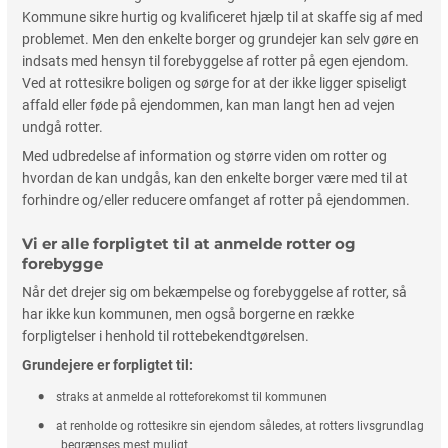
Kommune sikre hurtig og kvalificeret hjælp til at skaffe sig af med
problemet. Men den enkelte borger og grundejer kan selv gøre en
indsats med hensyn til forebyggelse af rotter på egen ejendom.
Ved at rottesikre boligen og sørge for at der ikke ligger spiseligt
affald eller føde på ejendommen, kan man langt hen ad vejen
undgå rotter.
Med udbredelse af information og større viden om rotter og
hvordan de kan undgås, kan den enkelte borger være med til at
forhindre og/eller reducere omfanget af rotter på ejendommen.
Vi er alle forpligtet til at anmelde rotter og
forebygge
Når det drejer sig om bekæmpelse og forebyggelse af rotter, så
har ikke kun kommunen, men også borgerne en række
forpligtelser i henhold til rottebekendtgørelsen.
Grundejere er forpligtet til:
straks at anmelde al rotteforekomst til kommunen
at renholde og rottesikre sin ejendom således, at rotters livsgrundlag
begrænses mest muligt