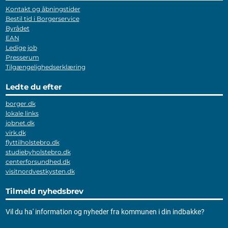
Kontakt og åbningstider
Bestil tid i Borgerservice
Byrådet
EAN
Ledige job
Presserum
Tilgængelighedserklæring
Ledte du efter
borger.dk
lokale links
jobnet.dk
virk.dk
flyttilholstebro.dk
studiebyholstebro.dk
centerforsundhed.dk
visitnordvestkysten.dk
Tilmeld nyhedsbrev
Vil du ha' information og nyheder fra kommunen i din indbakke?