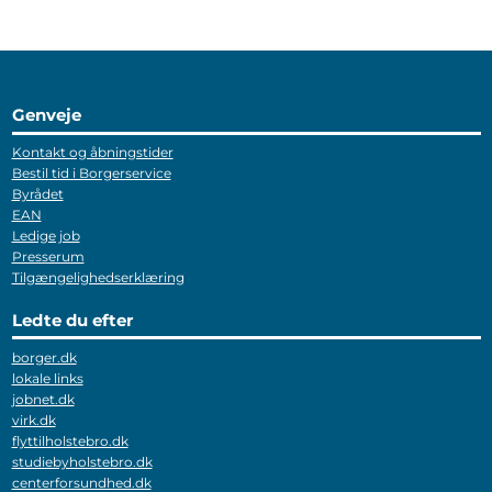
Genveje
Kontakt og åbningstider
Bestil tid i Borgerservice
Byrådet
EAN
Ledige job
Presserum
Tilgængelighedserklæring
Ledte du efter
borger.dk
lokale links
jobnet.dk
virk.dk
flyttilholstebro.dk
studiebyholstebro.dk
centerforsundhed.dk