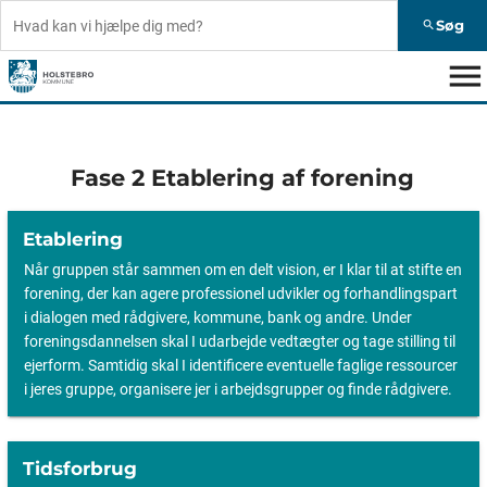
Søg
search
menu
Fase 2 Etablering af forening
Etablering
Når gruppen står sammen om en delt vision, er I klar til at stifte en
forening, der kan agere professionel udvikler og forhandlingspart
i dialogen med rådgivere, kommune, bank og andre. Under
foreningsdannelsen skal I udarbejde vedtægter og tage stilling til
ejerform. Samtidig skal I identificere eventuelle faglige ressourcer
i jeres gruppe, organisere jer i arbejdsgrupper og finde rådgivere.
Tidsforbrug