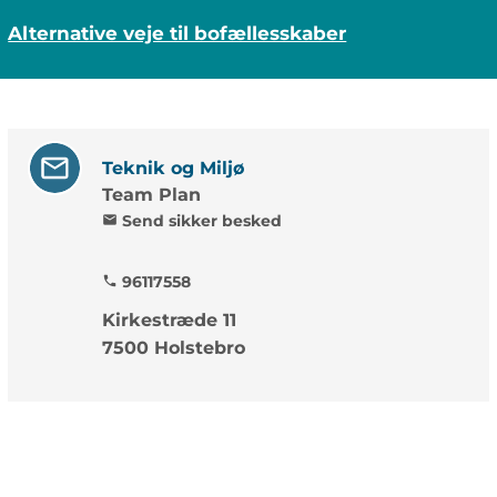
Alternative veje til bofællesskaber
Teknik og Miljø
Team Plan
Send sikker besked
mail
96117558
phone
Kirkestræde 11
7500 Holstebro