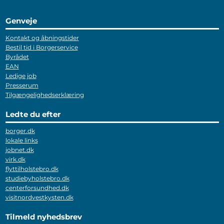
Genveje
Kontakt og åbningstider
Bestil tid i Borgerservice
Byrådet
EAN
Ledige job
Presserum
Tilgængelighedserklæring
Ledte du efter
borger.dk
lokale links
jobnet.dk
virk.dk
flyttilholstebro.dk
studiebyholstebro.dk
centerforsundhed.dk
visitnordvestkysten.dk
Tilmeld nyhedsbrev