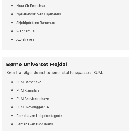
Naur-Sir Børnehus
Nørrelandskirkens Børnehus
Skjoldgårdens Børnehus
Wagnerhus
Æblehaven
Børne Universet Mejdal
Børn fra følgende institutioner skal feriepasses i BUM:
BUM Børnehave
BUM Kometen
BUM Skovbørnehave
BUM Skovvuggestue
Børnehaven Helgolandsgade
Børnehaven Klodshans