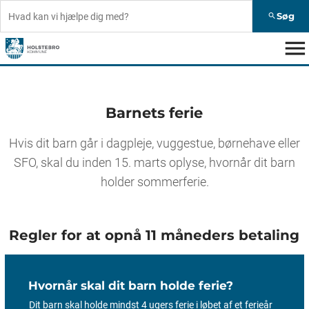
Søg
search
menu
Barnets ferie
Hvis dit barn går i dagpleje, vuggestue, børnehave eller
SFO, skal du inden 15. marts oplyse, hvornår dit barn
holder sommerferie.
Regler for at opnå 11 måneders betaling
Hvornår skal dit barn holde ferie?
Dit barn skal holde mindst 4 ugers ferie i løbet af et ferieår