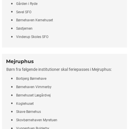
Gården i Ryde
Sevel SFO
Børnehaven Kernehuset
Søstjernen
Vinderup Skoles SFO
Mejruphus
Børn fra følgende institutioner skal feriepasses i Mejruphus:
Borbjerg Børnehave
Børnehaven Vimmerby
Børnehuset Lægårdvej
Koglehuset
Skave Børnehus
Skovbørnehaven Myretuen
Vuggestuen Bulderby