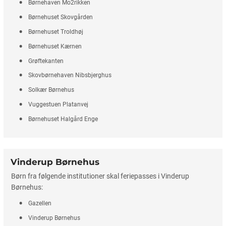
Børnehaven Mo2rikken
Børnehuset Skovgården
Børnehuset Troldhøj
Børnehuset Kærnen
Grøftekanten
Skovbørnehaven Nibsbjerghus
Solkær Børnehus
Vuggestuen Platanvej
Børnehuset Halgård Enge
Vinderup Børnehus
Børn fra følgende institutioner skal feriepasses i Vinderup
Børnehus:
Gazellen
Vinderup Børnehus