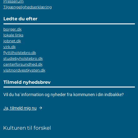
Presserum
Tilgængelighedserklæring
Ledte du efter
borger.dk
lokale links
jobnet.dk
virk.dk
flyttilholstebro.dk
studiebyholstebro.dk
centerforsundhed.dk
visitnordvestkysten.dk
Tilmeld nyhedsbrev
Vil du ha' information og nyheder fra kommunen i din indbakke?
Ja, tilmeld mig nu
Kulturen til forskel