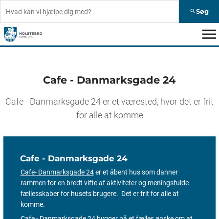
Søg
search
menu
Cafe - Danmarksgade 24
Cafe - Danmarksgade 24 er et værested, hvor det er frit
for alle at komme
Cafe - Danmarksgade 24
Cafe- Danmarksgade 24
er et åbent hus som danner
rammen for en bredt vifte af aktiviteter og meningsfulde
fællesskaber for husets brugere. Det er frit for alle at
komme.
Cafe - Danmarksgade 24 bygger på et fælles ønske om at