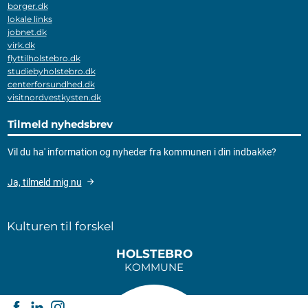
borger.dk
lokale links
jobnet.dk
virk.dk
flyttilholstebro.dk
studiebyholstebro.dk
centerforsundhed.dk
visitnordvestkysten.dk
Tilmeld nyhedsbrev
Vil du ha' information og nyheder fra kommunen i din indbakke?
Ja, tilmeld mig nu
Kulturen til forskel
HOLSTEBRO
KOMMUNE