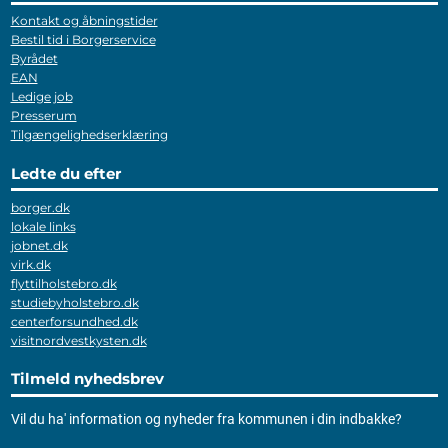
Kontakt og åbningstider
Bestil tid i Borgerservice
Byrådet
EAN
Ledige job
Presserum
Tilgængelighedserklæring
Ledte du efter
borger.dk
lokale links
jobnet.dk
virk.dk
flyttilholstebro.dk
studiebyholstebro.dk
centerforsundhed.dk
visitnordvestkysten.dk
Tilmeld nyhedsbrev
Vil du ha' information og nyheder fra kommunen i din indbakke?