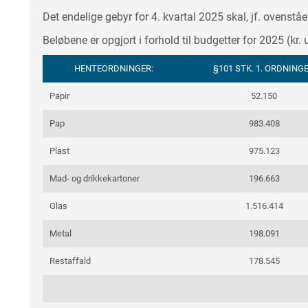
Det endelige gebyr for 4. kvartal 2025 skal, jf. ovenst
Beløbene er opgjort i forhold til budgetter for 2025 (
HENTEORDNINGER:
§101 STK. 1. ORDNING
Papir
52.150
Pap
983.408
Plast
975.123
Mad- og drikkekartoner
196.663
Glas
1.516.414
Metal
198.091
Restaffald
178.545