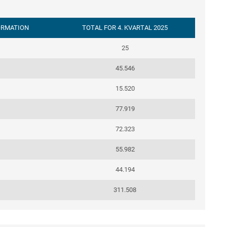
FORMATION
TOTAL FOR 4. KVARTAL 2025
25
45.546
15.520
77.919
72.323
55.982
44.194
311.508