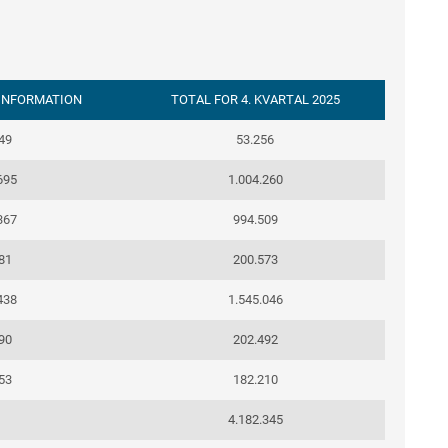
. INFORMATION
TOTAL FOR 4. KVARTAL 2025
49
53.256
695
1.004.260
367
994.509
81
200.573
438
1.545.046
90
202.492
53
182.210
4.182.345