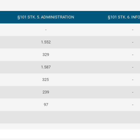
§101 STK. 5. ADMINISTRATION
§101 STK. 6. IN
-
-
1.552
-
329
-
1.587
-
325
-
239
-
97
-