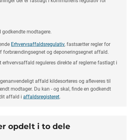
dninger der er fastlagt i kommunens regulativ for
til godkendte modtagere.
dende
Erhvervsaffaldsregulativ
, fastsætter regler for
f forbrændingsegnet og deponeringsegnet affald.
 erhvervsaffald reguleres direkte af reglerne fastlagt i
genanvendeligt affald kildesorteres og afleveres til
ndt modtager. Du kan - og skal, finde en godkendt
dit affald i
affaldsregisteret
.
r opdelt i to dele