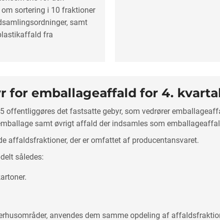
om sortering i 10 fraktioner
ndsamlingsordninger, samt
lastikaffald fra
for emballageaffald for 4. kvartal
15 offentliggøres det fastsatte gebyr, som vedrører emballageaffa
 emballage samt øvrigt affald der indsamles som emballageaffal
e affaldsfraktioner, der er omfattet af producentansvaret.
delt således:
artoner.
erhusområder, anvendes dem samme opdeling af affaldsfraktio