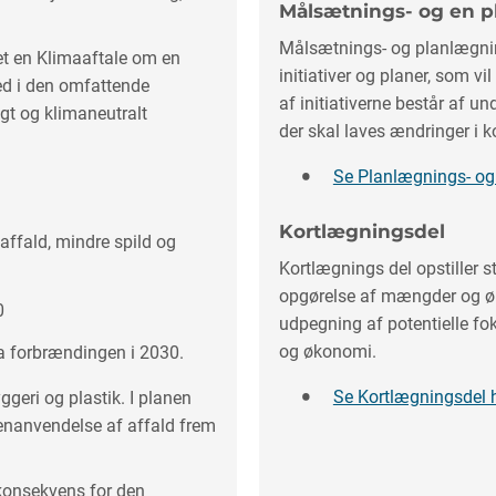
Målsætnings- og en 
Målsætnings- og planlægnin
et en Klimaaftale om en
initiativer og planer, som 
led i den omfattende
af initiativerne består af u
gt og klimaneutralt
der skal laves ændringer i
Se Planlægnings- og
Kortlægningsdel
affald, mindre spild og
Kortlægnings del opstiller 
opgørelse af mængder og øk
0
udpegning af potentielle f
og økonomi.
ra forbrændingen i 2030.
Se Kortlægningsdel 
geri og plastik. I planen
genanvendelse af affald frem
 konsekvens for den