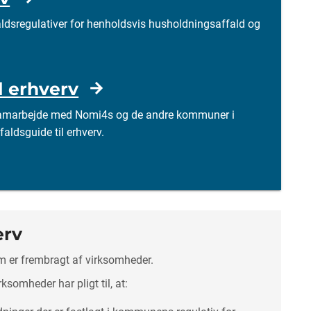
sregulativer for henholdsvis husholdningsaffald og
l erhverv
samarbejde med Nomi4s og de andre kommuner i
faldsguide til erhverv.
erv
om er frembragt af virksomheder.
ksomheder har pligt til, at: