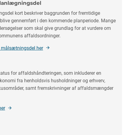
planlægningsdel
gsdel kort beskriver baggrunden for fremtidige
vil blive gennemført i den kommende planperiode. Mange
ndersøgelser som skal give grundlag for at vurdere om
 kommunens affaldsordninger.
 målsætningsdel her
status for affaldshåndteringen, som inkluderer en
onomi fra henholdsvis husholdninger og erhverv,
okusområder, samt fremskrivninger af affaldsmængder
her