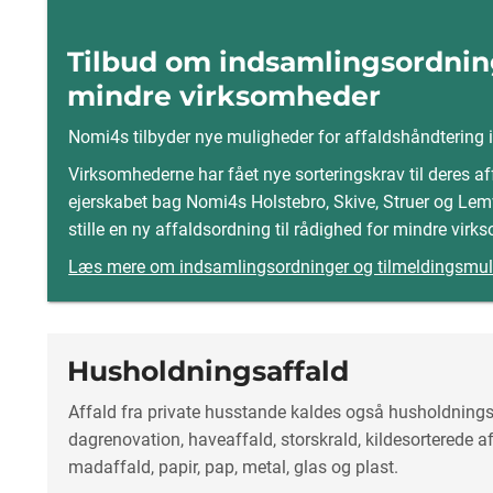
Tilbud om indsamlingsordnin
mindre virksomheder
Nomi4s tilbyder nye muligheder for affaldshåndtering 
Virksomhederne har fået nye sorteringskrav til deres af
ejerskabet bag Nomi4s Holstebro, Skive, Struer og Le
stille en ny affaldsordning til rådighed for mindre virk
Læs mere om indsamlingsordninger og tilmeldingsmu
Husholdningsaffald
Affald fra private husstande kaldes også husholdning
dagrenovation, haveaffald, storskrald, kildesorterede a
madaffald, papir, pap, metal, glas og plast.