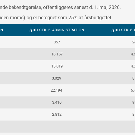
ående bekendtgørelse, offentliggøres senest d. 1. maj 2026.
kr. uden moms) og er beregnet som 25% af årsbudgettet.
EN
§101 STK. 5. ADMINISTRATION
§101 STK. 6
857
2
16.157
4.
15.019
4.
3.029
8
22.194
6.
3.410
9
2.812
8