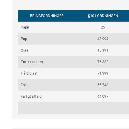
BRINGEORDNINGER:
§101 ORDNINGEN
Papir
25
Pap
43.994
Glas
15.191
Træ (indetræ)
76.332
Hård plast
71.999
Folie
55.743
Farligt affald
44.097