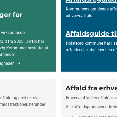
Kommunens gældende affald
ger for
erhvervsaffald.
Affaldsguide ti
i virksomheder.
fald fra 2023. Derfor har
Holstebro kommune har i 
mvig Kommuner besluttet at
affaldsselskabet lavet en af
somheder.
ligheden
Affald fra erhv
saffald og dækker over
Erhvervsaffald er affald, s
ffaldsfraktioner, herunder
Alle affaldsproducerende vir