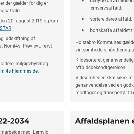
benytte de affaldsor
er der gælder for dig er
erhvervsaffald.
ngsaffald.
sortere deres affald.
 den 20. august 2019 og kan
 NSTAR
.
bortskaffe affaldet 
, udskiftning af
Holstebro Kommunes gæl
et Nomi4s. Prøv evt. først
virksomheders håndtering a
Kildesorteret genanvendeligt
oldere, miljøgebyrer og
affaldsbekendtgørelsen.
mi4s hjemmeside
.
Virksomheden skal sikre, at 
genanvendelse ved en godke
modtager og transportør til 
022-2034
Affaldsplanen e
samarbejde med Lemvig,