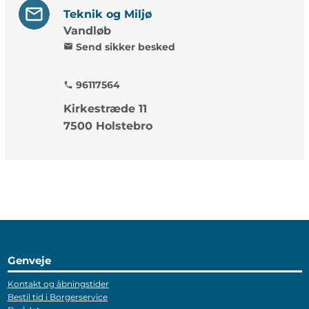
Teknik og Miljø
Vandløb
Send sikker besked
mail
96117564
phone
Kirkestræde 11
7500 Holstebro
Genveje
Kontakt og åbningstider
Bestil tid i Borgerservice