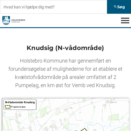
Søg
search
menu
Knudsig (N-vådområde)
Holstebro Kommune har gennemført en
forundersøgelse af mulighederne for at etablere et
kvælstofvådområde på arealer omfattet af 2
Pumpelag, en km øst for Vemb ved Knudsig.