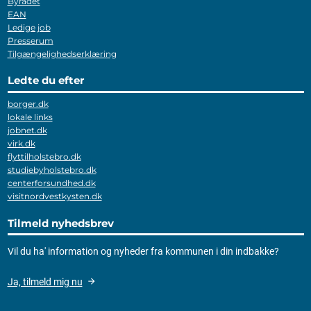
Byrådet
EAN
Ledige job
Presserum
Tilgængelighedserklæring
Ledte du efter
borger.dk
lokale links
jobnet.dk
virk.dk
flyttilholstebro.dk
studiebyholstebro.dk
centerforsundhed.dk
visitnordvestkysten.dk
Tilmeld nyhedsbrev
Vil du ha' information og nyheder fra kommunen i din indbakke?
Ja, tilmeld mig nu