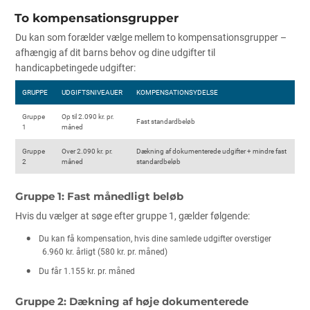
To kompensationsgrupper
Du kan som forælder vælge mellem to kompensationsgrupper –
afhængig af dit barns behov og dine udgifter til
handicapbetingede udgifter:
GRUPPE
UDGIFTSNIVEAUER
KOMPENSATIONSYDELSE
Gruppe
Op til 2.090 kr. pr.
Fast standardbeløb
1
måned
Gruppe
Over 2.090 kr. pr.
Dækning af dokumenterede udgifter + mindre fast
2
måned
standardbeløb
Gruppe 1: Fast månedligt beløb
Hvis du vælger at søge efter gruppe 1, gælder følgende:
Du kan få kompensation, hvis dine samlede udgifter overstiger
6.960 kr. årligt (580 kr. pr. måned)
Du får 1.155 kr. pr. måned
Gruppe 2: Dækning af høje dokumenterede