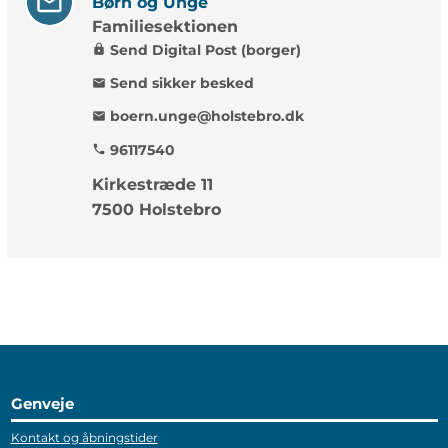
Børn og Unge
Familiesektionen
Send Digital Post (borger)
lock
Send sikker besked
mail
boern.unge@holstebro.dk
mail
96117540
phone
Kirkestræde 11
7500 Holstebro
Genveje
Kontakt og åbningstider