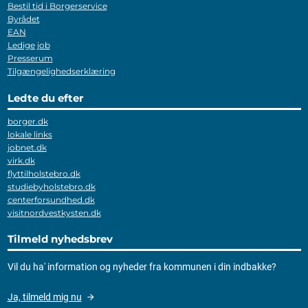
Bestil tid i Borgerservice
Byrådet
EAN
Ledige job
Presserum
Tilgængelighedserklæring
Ledte du efter
borger.dk
lokale links
jobnet.dk
virk.dk
flyttilholstebro.dk
studiebyholstebro.dk
centerforsundhed.dk
visitnordvestkysten.dk
Tilmeld nyhedsbrev
Vil du ha' information og nyheder fra kommunen i din indbakke?
Ja, tilmeld mig nu