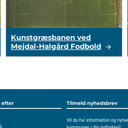
Kunstgræsbanen ved
Mejdal-Halgård Fodbold
 efter
Tilmeld nyhedsbrev
Vil du ha' information og nyhe
s
kommunen i din indbakke?