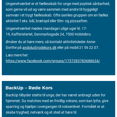
Ungenetværket er et fællesskab for unge med psykisk sårbarhed,
som gerne vil ud og være sammen med andre til hyggeligt
samvær i et trygt fællesskab. Ofte samles gruppen om en fælles
aktivitet f.eks. bål, brætspil eller film- og pizzaaften.
Ungenetværket mødes mandage i ulige uger kl. 17-
19, Kafferisteriet, Danmarksgade 24, 7500 Holstebro.
Ønsker du at høre mere, så kontakt aktivitetsleder Anne-
Dorthe på
andolu@rodekors.dk
eller på mobil 21 56 22 07.
Læs mere her:
https://www.facebook.com/groups/1737283783688634/
BackUp – Røde Kors
BackUp tilbyder støtte til unge, der har været anbragt uden for
hjemmet. Du matches med en frivillig voksne, som kan lytte, give
sparring og hjælpe i overgangen til voksenlivet. Formålet er at
skabe tryghed, netværk og et sted at høre til.