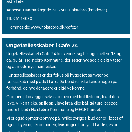
aktiviteter.
Adresse: Danmarksgade 24, 7500 Holstebro (kælderen)
Tlf. 96114080
Hjemmeside:
www.holstebro.dk/cafe24
Ungefællesskabet i Cafe 24
Ungefællesskabet i Café 24 henvender sig til unge mellem 18 og
ca. 30 år i Holstebro Kommune, der søger nye sociale aktiviteter
og at møde nye mennesker.
I Ungefællesskabet er der fokus på hyggeligt samvær og
fællesskab med plads til alle. Du behøver ikke kende nogen på
forhånd, og nye deltagere er altid velkomne.
Gruppen planlægger selv, sammen med holdlederne, hvad de vil
lave. Vi kan f.eks. spille spil, lave krea eller bål, gå ture, besøge
andre tilbud i Holstebro Kommune og MEGET andet.
Vi er også opmærksomme på, hvilke øvrige tilbud der er i løbet af
ugen i byen og i kommunen, hvis nogen har lyst til at følges ad.