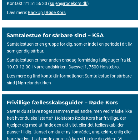
Kontakt: 21 51 56 33 (
sujen@rodekors.dk
)
Læs mere:
BackUp | Røde Kors
Samtalestue for sårbare sind – KSA
Samtalestuen er en gruppe for dig, som er inde i en periode i dit liv,
som gør dig sårbar.
Samtalestuen er hver anden onsdag formiddag i ulige uger fra kl.
10.00-12.00 i Nørrelandskirken, Døesvej 1, 7500 Holstebro.
Læs mere og find kontaktinformationer:
Samtalestue for sårbare
sind | Nørrelandskirken
Frivillige fællesskabsguider – Røde Kors
Savner du at lave noget sammen med andre, men ved måske ikke
helt hvor du skal starte? Holstebro Røde Kors har frivillige, der
hjælper dig med at finde den aktivitet eller det fællesskab, der
passer til dig. Uanset om du er ny i området, ung, ældre, enlig eller
bare har lyst til at møde andre, så kan vi hjælpe dig videre. Vi