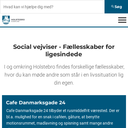
Søg
search
menu
Social vejviser - Fællesskaber for
ligesindede
I og omkring Holstebro findes forskellige fællesskaber,
hvor du kan møde andre som står i en livssituation lig
din egen.
Cafe Danmarksgade 24
Cafe Danmarksgade 24 tilbyder et rusmiddelfrit værested. Der er
bl.a. mulighed for en snak i caféen, gåture, at benytte
motionsrummet, madlavning og spisning samt mange andre