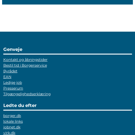
Genveje
Kontakt og åbningstider
Bestil tid i Borgerservice
Byrådet
EAN
Ledige job
Presserum
Tilgængelighedserklæring
Ledte du efter
borger.dk
lokale links
jobnet.dk
virk.dk