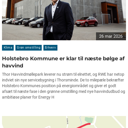
26 mar 2026
Klima
Grøn omstilling
Erhverv
Holstebro Kommune er klar til næste bølge af
havvind
Thor Havvindmøllepark leverer nu strøm til elnettet, og RWE har netop
indviet sin nye servicebygning i Thorsminde. De to milepæle bekræfter
Holstebro Kommunes position på energiområdet og giver et godt
afsæt til næste fase i den grønne omstilling med nye havvindudbud og
ambitiøse planer for Energy H