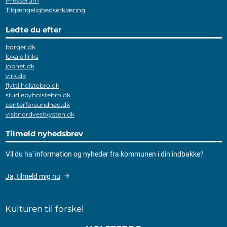
Presserum
Tilgængelighedserklæring
Ledte du efter
borger.dk
lokale links
jobnet.dk
virk.dk
flyttilholstebro.dk
studiebyholstebro.dk
centerforsundhed.dk
visitnordvestkysten.dk
Tilmeld nyhedsbrev
Vil du ha' information og nyheder fra kommunen i din indbakke?
Ja, tilmeld mig nu
Kulturen til forskel