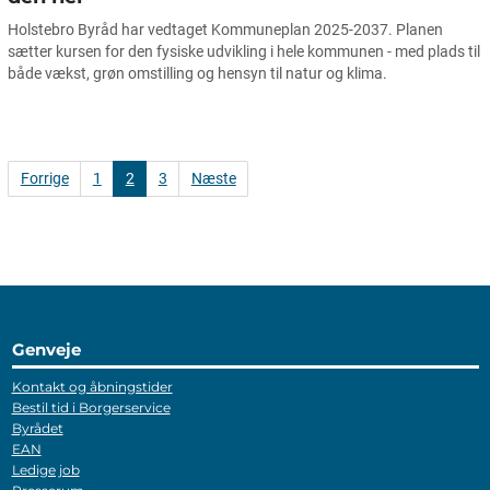
Holstebro Byråd har vedtaget Kommuneplan 2025-2037. Planen
sætter kursen for den fysiske udvikling i hele kommunen - med plads til
både vækst, grøn omstilling og hensyn til natur og klima.
Forrige
1
2
3
Næste
Genveje
Kontakt og åbningstider
Bestil tid i Borgerservice
Byrådet
EAN
Ledige job