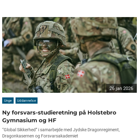
26 jan 2026
Unge
Uddannelse
Ny forsvars-studieretning på Holstebro
Gymnasium og HF
“Global Sikkerhed” i samarbejde med Jydske Dragonregiment,
Dragonkasernen og Forsvarsakademiet